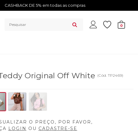
CASHBACK DE 5% em todas as compras
0
Teddy Original Off White
(
Cód.
TP2469
)
SUALIZAR O PREÇO, POR FAVOR,
ÇA
LOGIN
OU
CADASTRE-SE