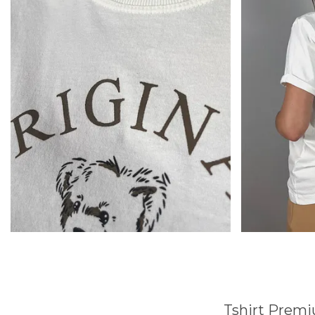
T
shirt Prem