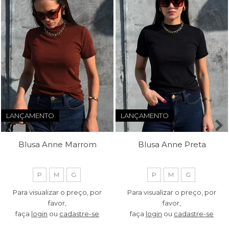
LANÇAMENTO
LANÇAMENTO
Blusa Anne Marrom
Blusa Anne Preta
P
M
G
P
M
G
Para visualizar o preço, por
Para visualizar o preço, por
favor,
favor,
faça
login
ou
cadastre-se
faça
login
ou
cadastre-se