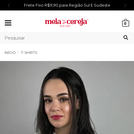
Frete Fixo R$9,90 para Região Sul E Sudeste
Mudar
0
navegação
INÍCIO
T-SHIRTS