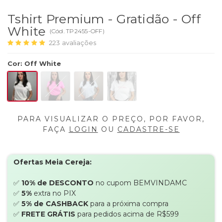
Tshirt Premium - Gratidão - Off
White
(
Cód.
TP2455-OFF
)
223
avaliações
Cor
:
Off White
PARA VISUALIZAR O PREÇO, POR FAVOR,
FAÇA
LOGIN
OU
CADASTRE-SE
Ofertas Meia Cereja:
✅
10% de DESCONTO
no cupom BEMVINDAMC
✅
5%
extra no PIX
✅
5% de CASHBACK
para a próxima compra
✅
FRETE GRÁTIS
para pedidos acima de R$599