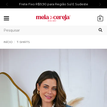
Frete Fixo R$9,90 para Região Sul E Sudeste
Mudar
0
navegação
INÍCIO
T-SHIRTS