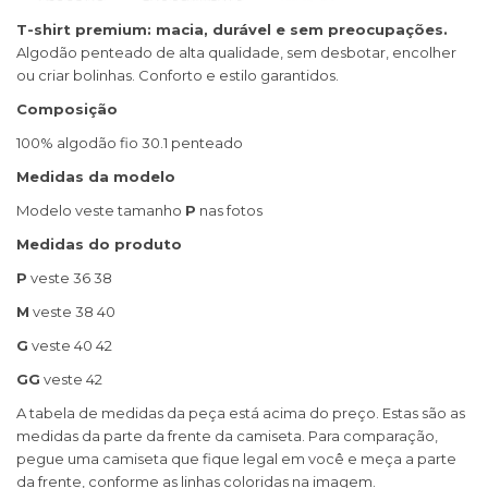
T-shirt premium: macia, durável e sem preocupações.
Algodão penteado de alta qualidade, sem desbotar, encolher
ou criar bolinhas. Conforto e estilo garantidos.
Composição
100% algodão fio 30.1 penteado
Medidas da modelo
Modelo veste tamanho
P
nas fotos
Medidas do produto
P
veste 36 38
M
veste 38 40
G
veste 40 42
GG
veste 42
A tabela de medidas da peça está acima do preço. Estas são as
medidas da parte da frente da camiseta. Para comparação,
pegue uma camiseta que fique legal em você e meça a parte
da frente, conforme as linhas coloridas na imagem.