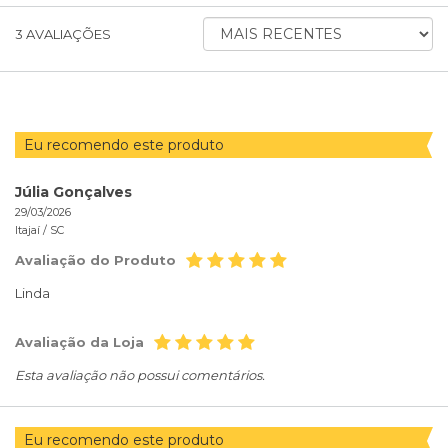
ORDENAR
3
AVALIAÇÕES
AVALIAÇÕES
POR
Eu recomendo este produto
Júlia Gonçalves
29/03/2026
Itajaí /
SC
Avaliação do Produto
Linda
Avaliação da Loja
Esta avaliação não possui comentários.
Eu recomendo este produto