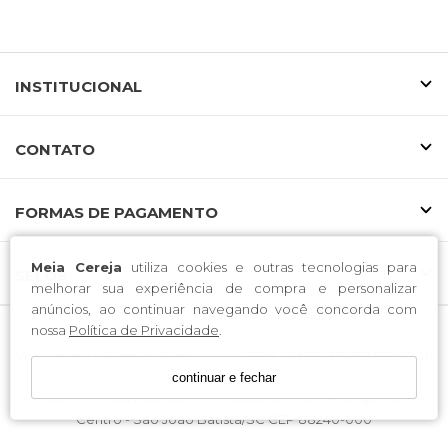
INSTITUCIONAL
CONTATO
FORMAS DE PAGAMENTO
Meia Cereja
utiliza cookies e outras tecnologias para
SELOS
melhorar sua experiência de compra e personalizar
anúncios, ao continuar navegando você concorda com
nossa
Política de Privacidade
.
Voltolini Ind e Com de Confeccoes LTDA / CNPJ: 37.078.166/0001-
30
continuar e fechar
Endereço: Rua Luiz Laus, 33, Edifício Vó Filomena, Apto 201,
Centro - São João Batista/SC CEP 88240-000