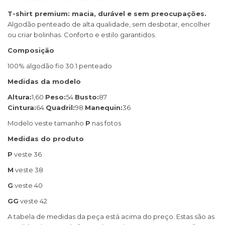
T-shirt premium: macia, durável e sem preocupações.
Algodão penteado de alta qualidade, sem desbotar, encolher
ou criar bolinhas. Conforto e estilo garantidos.
Composição
100% algodão fio 30.1 penteado
Medidas da modelo
Altura:
1,60
Peso:
54
Busto:
87
Cintura:
64
Quadril:
98
Manequin:
36
Modelo veste tamanho
P
nas fotos
Medidas do produto
P
veste 36
M
veste 38
G
veste 40
GG
veste 42
A tabela de medidas da peça está acima do preço. Estas são as