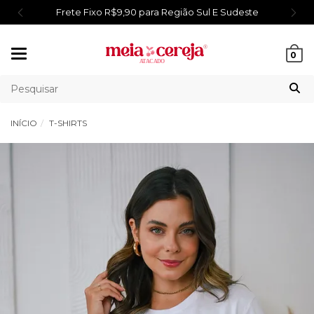
Frete Fixo R$9,90 para Região Sul E Sudeste
Mudar
0
navegação
INÍCIO
T-SHIRTS