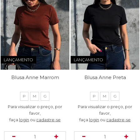
LANÇAMENTO
LANÇAMENTO
Blusa Anne Marrom
Blusa Anne Preta
P
M
G
P
M
G
Para visualizar o preço, por
Para visualizar o preço, por
favor,
favor,
faça
login
ou
cadastre-se
faça
login
ou
cadastre-se