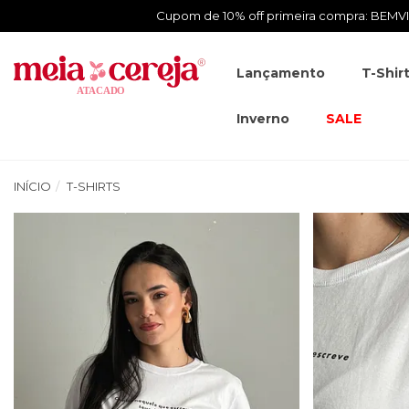
Cupom de 10% off primeira compra: BEM
Lançamento
T-Shir
Inverno
SALE
INÍCIO
T-SHIRTS