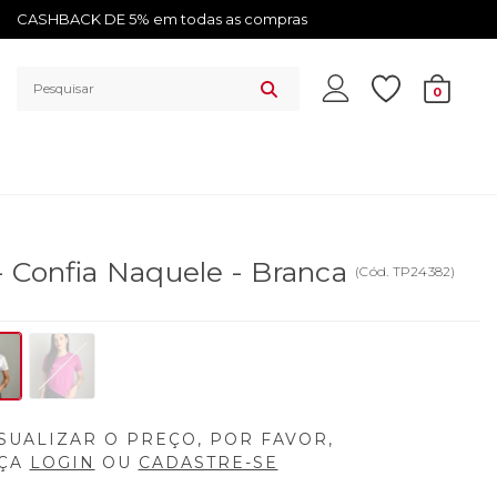
CASHBACK DE 5% em todas as compras
0
- Confia Naquele - Branca
(
Cód.
TP24382
)
SUALIZAR O PREÇO, POR FAVOR,
ÇA
LOGIN
OU
CADASTRE-SE