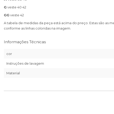
G
veste 40 42
GG
veste 42
A tabela de medidas da peça está acima do preço. Estas são as m
conforme as linhas coloridas na imagem.
Informações Técnicas
cor
Instruções de lavagem
Material