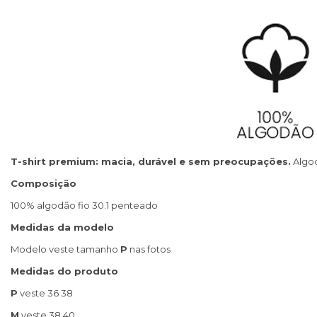
T-shirt premium: macia, durável e sem preocupações.
Algod
Composição
100% algodão fio 30.1 penteado
Medidas da modelo
Modelo veste tamanho
P
nas fotos
Medidas do produto
P
veste 36 38
M
veste 38 40