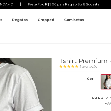
VINDAMC
Frete Fixo R$9,90 para Região Sul E Sudeste
ts
Regatas
Cropped
Camisetas
Tshirt Premium 
1
avaliação
Cor
PARA VI
FA