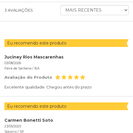
ORDENAR
3
AVALIAÇÕES
AVALIAÇÕES
POR
Eu recomendo este produto
Juciney Rios Mascarenhas
03/08/2026
Feira de Santana /
BA
Avaliação do Produto
Excelente qualidade. Chegou antes do prazo
Eu recomendo este produto
Carmen Bonetti Soto
23/05/2025
Socorro /
SP