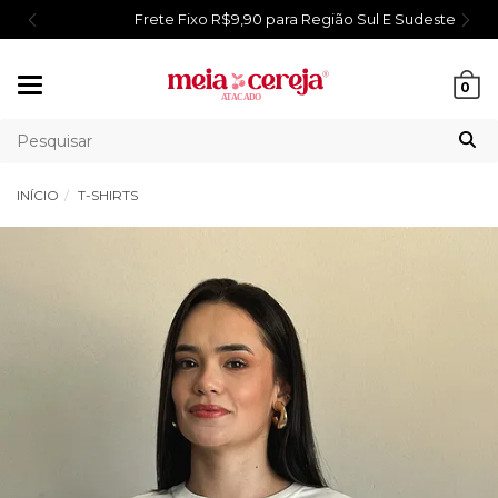
Frete Fixo R$9,90 para Região Sul E Sudeste
Mudar
0
navegação
INÍCIO
T-SHIRTS