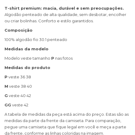
T-shirt premium: macia, durável e sem preocupações.
Algodão penteado de alta qualidade, sem desbotar, encolher
ou criar bolinhas. Conforto e estilo garantidos.
Composição
100% algodão fio 30.1 penteado
Medidas da modelo
Modelo veste tamanho
P
nas fotos
Medidas do produto
P
veste 36 38
M
veste 38 40
G
veste 40 42
GG
veste 42
A tabela de medidas da peça está acima do preço. Estas são as
medidas da parte da frente da camiseta. Para comparação,
pegue uma camiseta que fique legal em você e meça a parte
da frente, conforme as linhas coloridas na imagem.