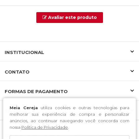
Avaliar este produto
INSTITUCIONAL
CONTATO
FORMAS DE PAGAMENTO
Meia Cereja
utiliza cookies e outras tecnologias para
SELOS
melhorar sua experiência de compra e personalizar
anúncios, ao continuar navegando você concorda com
nossa
Política de Privacidade
.
Voltolini Ind e Com de Confeccoes LTDA / CNPJ: 37.078.166/0001-