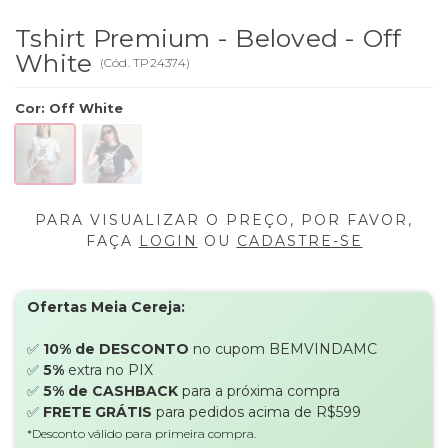
Tshirt Premium - Beloved - Off
White
(
Cód.
TP24374
)
Cor
:
Off White
PARA VISUALIZAR O PREÇO, POR FAVOR,
FAÇA
LOGIN
OU
CADASTRE-SE
Ofertas Meia Cereja:
✅
10% de DESCONTO
no cupom BEMVINDAMC
✅
5%
extra no PIX
✅
5% de CASHBACK
para a próxima compra
✅
FRETE GRÁTIS
para pedidos acima de R$599
*Desconto válido para primeira compra.