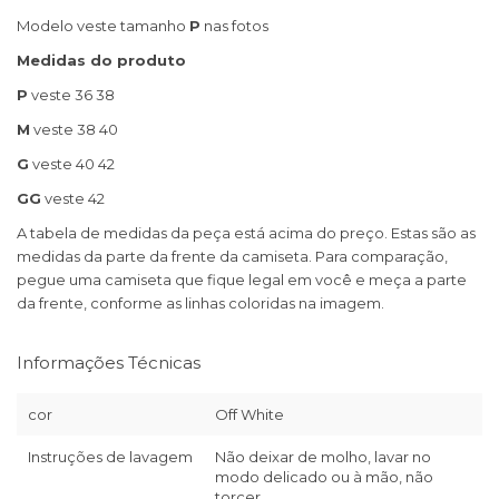
Modelo veste tamanho
P
nas fotos
Medidas do produto
P
veste 36 38
M
veste 38 40
G
veste 40 42
GG
veste 42
A tabela de medidas da peça está acima do preço. Estas são as
medidas da parte da frente da camiseta. Para comparação,
pegue uma camiseta que fique legal em você e meça a parte
da frente, conforme as linhas coloridas na imagem.
Informações Técnicas
cor
Off White
Instruções de lavagem
Não deixar de molho, lavar no
modo delicado ou à mão, não
torcer