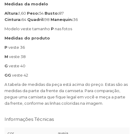
Medidas da modelo
Altura:
1,60
Peso:
54
Busto:
87
Cintura:
64
Quadril:
98
Manequin:
36
Modelo veste tamanho
P
nas fotos
Medidas do produto
P
veste 36
M
veste 38
G
veste 40
GG
veste 42
A tabela de medidas da peça está acima do preço. Estas são as
medidas da parte da frente da camiseta. Para comparação,
pegue uma camiseta que fique legal em você e meça a parte
da frente, conforme as linhas coloridas na imagem.
Informações Técnicas
cor
aveia