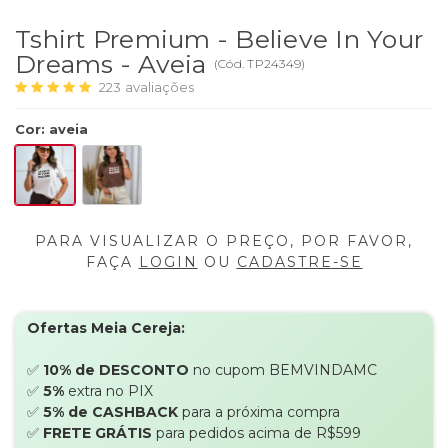
Tshirt Premium - Believe In Your
Dreams - Aveia
(
Cód.
TP24349
)
223
avaliações
Cor
:
aveia
PARA VISUALIZAR O PREÇO, POR FAVOR,
FAÇA
LOGIN
OU
CADASTRE-SE
Ofertas Meia Cereja:
✅
10% de DESCONTO
no cupom BEMVINDAMC
✅
5%
extra no PIX
✅
5% de CASHBACK
para a próxima compra
✅
FRETE GRÁTIS
para pedidos acima de R$599