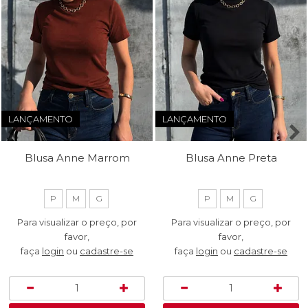
LANÇAMENTO
LANÇAMENTO
Blusa Anne Marrom
Blusa Anne Preta
P
M
G
P
M
G
Para visualizar o preço, por
Para visualizar o preço, por
favor,
favor,
faça
login
ou
cadastre-se
faça
login
ou
cadastre-se