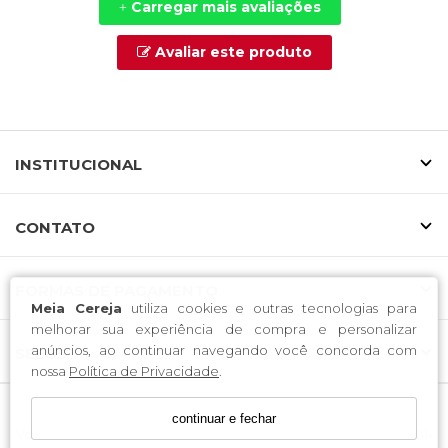
Carregar mais avaliações
+
Avaliar este produto
INSTITUCIONAL
CONTATO
FORMAS DE PAGAMENTO
Meia Cereja
utiliza cookies e outras tecnologias para
melhorar sua experiência de compra e personalizar
anúncios, ao continuar navegando você concorda com
SELOS
nossa
Política de Privacidade
.
continuar e fechar
Voltolini Ind e Com de Confeccoes LTDA / CNPJ: 37.078.166/0001-