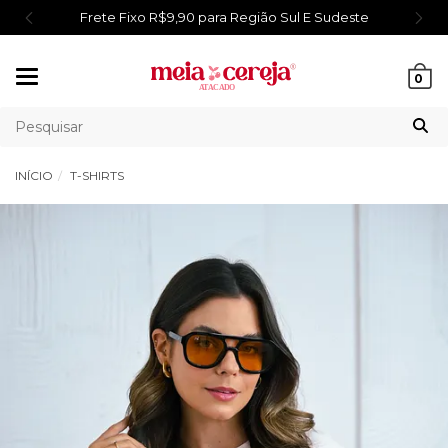
Frete Fixo R$9,90 para Região Sul E Sudeste
Mudar
0
navegação
INÍCIO
T-SHIRTS