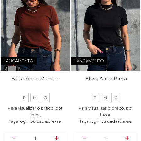
LANÇAMENTO
LANÇAMENTO
Blusa Anne Marrom
Blusa Anne Preta
P
M
G
P
M
G
Para visualizar o preço, por
Para visualizar o preço, por
favor,
favor,
faça
login
ou
cadastre-se
faça
login
ou
cadastre-se