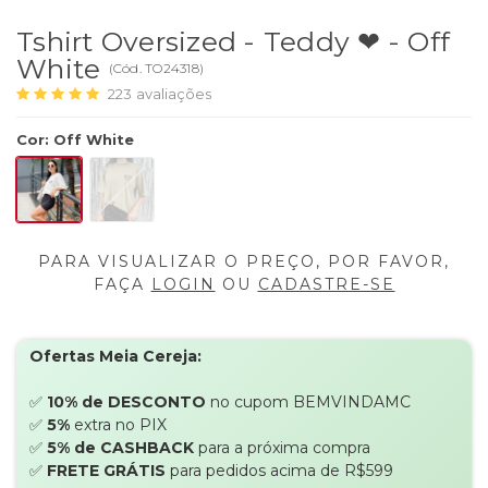
Tshirt Oversized - Teddy ❤ - Off
White
(
Cód.
TO24318
)
223
avaliações
Cor
:
Off White
PARA VISUALIZAR O PREÇO, POR FAVOR,
FAÇA
LOGIN
OU
CADASTRE-SE
Ofertas Meia Cereja:
✅
10% de DESCONTO
no cupom BEMVINDAMC
✅
5%
extra no PIX
✅
5% de CASHBACK
para a próxima compra
✅
FRETE GRÁTIS
para pedidos acima de R$599