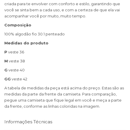
criada para te envolver com conforto e estilo, garantindo que
você se sinta bem a cada uso, e com a certeza de que ela vai
acompanhar você por muito, muito tempo.
Composição
100% algodão fio 30.1 penteado
Medidas do produto
P
veste 36
M
veste 38
G
veste 40
GG
veste 42
A tabela de medidas da peça está acima do preço. Estas são as
medidas da parte da frente da camiseta. Para comparação,
pegue uma camiseta que fique legal em você e meça a parte
da frente, conforme as linhas coloridas na imagem.
Informações Técnicas