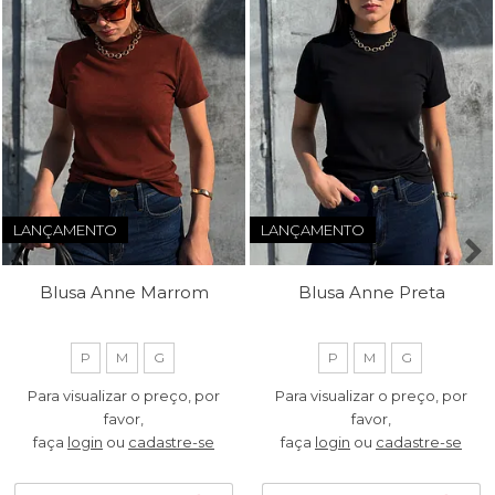
LANÇAMENTO
LANÇAMENTO
Blusa Anne Marrom
Blusa Anne Preta
P
M
G
P
M
G
Para visualizar o preço, por
Para visualizar o preço, por
favor,
favor,
faça
login
ou
cadastre-se
faça
login
ou
cadastre-se