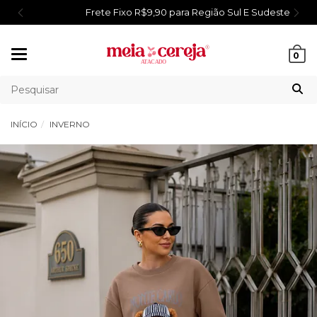
Frete Fixo R$9,90 para Região Sul E Sudeste
Mudar
0
navegação
INÍCIO
INVERNO