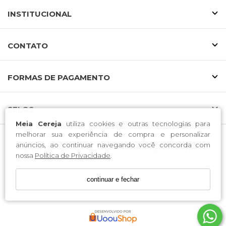
INSTITUCIONAL
CONTATO
FORMAS DE PAGAMENTO
SELOS
Meia Cereja
utiliza cookies e outras tecnologias para
melhorar sua experiência de compra e personalizar
anúncios, ao continuar navegando você concorda com
Voltolini Ind e Com de Confeccoes LTDA / CNPJ: 37.078.166/0001-
nossa
Política de Privacidade
.
30
Endereço: Rua Luiz Laus, 33, Edifício Vó Filomena, Apto 201,
continuar e fechar
Centro - São João Batista/SC CEP 88240-000