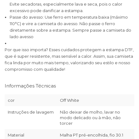
Evite secadoras, especialmente lava e seca, pois o calor
excessivo pode danificar a estampa.
Passe do avesso: Use ferro em temperatura baixa (máximo
110°C) e vire a camiseta do avesso. Não passe o ferro
diretamente sobre a estampa. Sempre passe a camiseta do
lado avesso
Por que isso importa? Esses cuidados protegem a estampa DTF,
que é super resistente, mas sensível a calor. Assim, sua camiseta
fica linda por muito mais tempo, valorizando seu estilo e nosso
compromisso com qualidade!
Informações Técnicas
cor
Off White
Instruções de lavagem
Não deixar de molho, lavar no
modo delicado ou à mão, não
torcer
Material
Malha PT pré-encolhida, fio 30.1