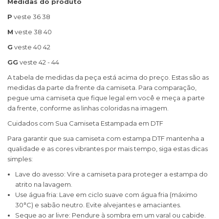
Medidas do produto
P
veste 36 38
M
veste 38 40
G
veste 40 42
GG
veste 42 - 44
A tabela de medidas da peça está acima do preço. Estas são as
medidas da parte da frente da camiseta. Para comparação,
pegue uma camiseta que fique legal em você e meça a parte
da frente, conforme as linhas coloridas na imagem.
Cuidados com Sua Camiseta Estampada em DTF
Para garantir que sua camiseta com estampa DTF mantenha a
qualidade e as cores vibrantes por mais tempo, siga estas dicas
simples:
Lave do avesso: Vire a camiseta para proteger a estampa do
atrito na lavagem.
Use água fria: Lave em ciclo suave com água fria (máximo
30°C) e sabão neutro. Evite alvejantes e amaciantes.
Seque ao ar livre: Pendure à sombra em um varal ou cabide.