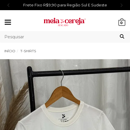
Frete Fixo R$9,90 para Região Sul E Sudeste
Mudar
0
navegação
INÍCIO
T-SHIRTS