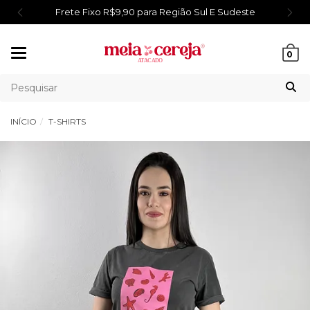
Frete Fixo R$9,90 para Região Sul E Sudeste
Mudar
0
navegação
INÍCIO
T-SHIRTS