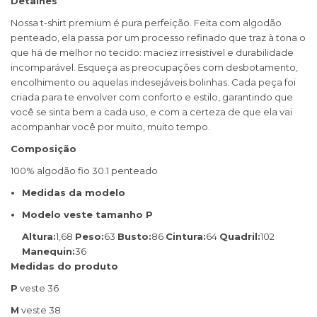
Detalhes
Nossa t-shirt premium é pura perfeição. Feita com algodão
penteado, ela passa por um processo refinado que traz à tona o
que há de melhor no tecido: maciez irresistível e durabilidade
incomparável. Esqueça as preocupações com desbotamento,
encolhimento ou aquelas indesejáveis bolinhas. Cada peça foi
criada para te envolver com conforto e estilo, garantindo que
você se sinta bem a cada uso, e com a certeza de que ela vai
acompanhar você por muito, muito tempo.
Composição
100% algodão fio 30.1 penteado
Medidas da modelo
Modelo veste tamanho P
Altura:
1,68
Peso:
63
Busto:
86
Cintura:
64
Quadril:
102
Manequin:
36
Medidas do produto
P
veste 36
M
veste 38