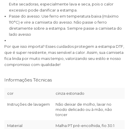
Evite secadoras, especialmente lava e seca, pois o calor
excessivo pode danificar a estampa.
Passe do avesso: Use ferro em temperatura baixa (máximo
110°C) e vire a camiseta do avesso. Não passe o ferro
diretamente sobre a estampa. Sempre passe a camiseta do
lado avesso
Por que isso importa? Esses cuidados protegem a estampa DTF,
que é super resistente, mas sensível a calor. Assim, sua camiseta
fica linda por muito mais tempo, valorizando seu estilo e nosso
compromisso com qualidade!
Informações Técnicas
cor
cinza estonado
Instruções de lavagem
Não deixar de molho, lavar no
modo delicado ou à mão, não
torcer
Material
Malha PT pré-encolhida, fio 30.1