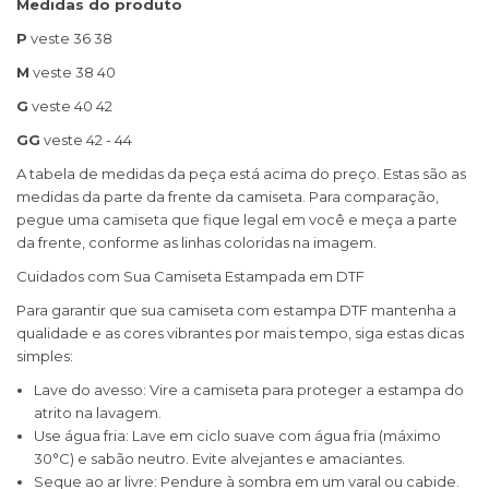
Medidas do produto
P
veste 36 38
M
veste 38 40
G
veste 40 42
GG
veste 42 - 44
A tabela de medidas da peça está acima do preço. Estas são as
medidas da parte da frente da camiseta. Para comparação,
pegue uma camiseta que fique legal em você e meça a parte
da frente, conforme as linhas coloridas na imagem.
Cuidados com Sua Camiseta Estampada em DTF
Para garantir que sua camiseta com estampa DTF mantenha a
qualidade e as cores vibrantes por mais tempo, siga estas dicas
simples:
Lave do avesso: Vire a camiseta para proteger a estampa do
atrito na lavagem.
Use água fria: Lave em ciclo suave com água fria (máximo
30°C) e sabão neutro. Evite alvejantes e amaciantes.
Seque ao ar livre: Pendure à sombra em um varal ou cabide.