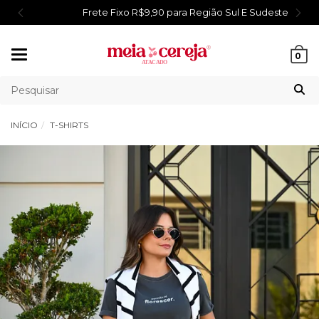
Frete Fixo R$9,90 para Região Sul E Sudeste
Mudar
0
navegação
INÍCIO
T-SHIRTS