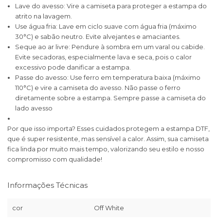
Lave do avesso: Vire a camiseta para proteger a estampa do
atrito na lavagem.
Use água fria: Lave em ciclo suave com água fria (máximo
30°C) e sabão neutro. Evite alvejantes e amaciantes.
Seque ao ar livre: Pendure à sombra em um varal ou cabide.
Evite secadoras, especialmente lava e seca, pois o calor
excessivo pode danificar a estampa.
Passe do avesso: Use ferro em temperatura baixa (máximo
110°C) e vire a camiseta do avesso. Não passe o ferro
diretamente sobre a estampa. Sempre passe a camiseta do
lado avesso
Por que isso importa? Esses cuidados protegem a estampa DTF,
que é super resistente, mas sensível a calor. Assim, sua camiseta
fica linda por muito mais tempo, valorizando seu estilo e nosso
compromisso com qualidade!
Informações Técnicas
cor
Off White