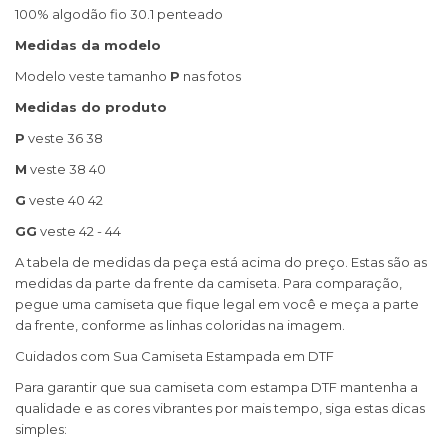
100% algodão fio 30.1 penteado
Medidas da modelo
Modelo veste tamanho
P
nas fotos
Medidas do produto
P
veste 36 38
M
veste 38 40
G
veste 40 42
GG
veste 42 - 44
A tabela de medidas da peça está acima do preço. Estas são as
medidas da parte da frente da camiseta. Para comparação,
pegue uma camiseta que fique legal em você e meça a parte
da frente, conforme as linhas coloridas na imagem.
Cuidados com Sua Camiseta Estampada em DTF
Para garantir que sua camiseta com estampa DTF mantenha a
qualidade e as cores vibrantes por mais tempo, siga estas dicas
simples: