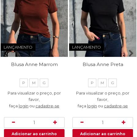
LANÇAMENTO
LANÇAMENTO
Blusa Anne Marrom
Blusa Anne Preta
P
M
G
P
M
G
Para visualizar o preço, por
Para visualizar o preço, por
favor,
favor,
faça
login
ou
cadastre-se
faça
login
ou
cadastre-se