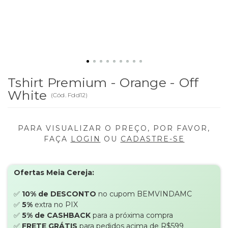
Tshirt Premium - Orange - Off
White
(
Cód.
Fdd12
)
PARA VISUALIZAR O PREÇO, POR FAVOR,
FAÇA
LOGIN
OU
CADASTRE-SE
Ofertas Meia Cereja:
✅
10% de DESCONTO
no cupom BEMVINDAMC
✅
5%
extra no PIX
✅
5% de CASHBACK
para a próxima compra
✅
FRETE GRÁTIS
para pedidos acima de R$599