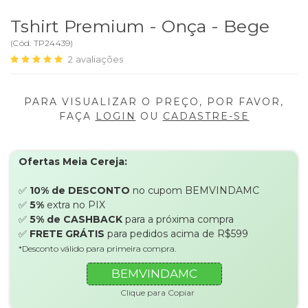
Tshirt Premium - Onça - Bege
(
Cód.
TP24439
)
2
avaliações
PARA VISUALIZAR O PREÇO, POR FAVOR,
FAÇA
LOGIN
OU
CADASTRE-SE
Ofertas Meia Cereja:
✅
10% de DESCONTO
no cupom BEMVINDAMC
✅
5%
extra no PIX
✅
5% de CASHBACK
para a próxima compra
✅
FRETE GRÁTIS
para pedidos acima de R$599
*Desconto válido para primeira compra.
BEMVINDAMC
Clique para Copiar