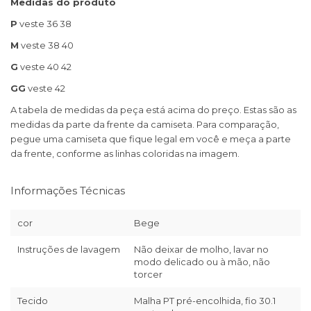
Medidas do produto
P
veste 36 38
M
veste 38 40
G
veste 40 42
GG
veste 42
A tabela de medidas da peça está acima do preço. Estas são as
medidas da parte da frente da camiseta. Para comparação,
pegue uma camiseta que fique legal em você e meça a parte
da frente, conforme as linhas coloridas na imagem.
Informações Técnicas
cor
Bege
Instruções de lavagem
Não deixar de molho, lavar no
modo delicado ou à mão, não
torcer
Tecido
Malha PT pré-encolhida, fio 30.1