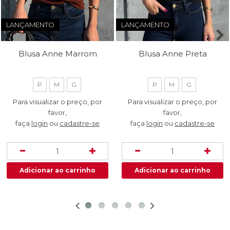
LANÇAMENTO
LANÇAMENTO
Blusa Anne Marrom
Blusa Anne Preta
P
M
G
P
M
G
Para visualizar o preço, por
Para visualizar o preço, por
favor,
favor,
faça
login
ou
cadastre-se
faça
login
ou
cadastre-se