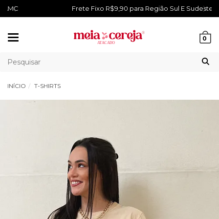
Frete Fixo R$9,90 para Região Sul E Sudeste
Mudar
0
navegação
INÍCIO
T-SHIRTS