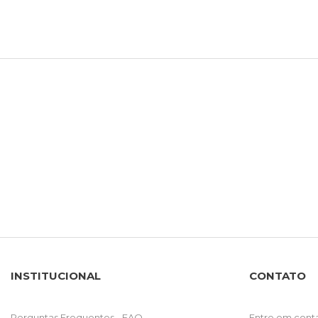
INSTITUCIONAL
CONTATO
Perguntas Frequentes - FAQ
Entre em cont