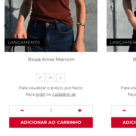
LANÇAMENTO
LANÇAMEN
Blusa Anne Marrom
B
P
M
G
Para visualizar o preço, por favor,
Para vis
faça
login
ou
cadastre-se
faç
ADICIONAR AO CARRINHO
ADIC