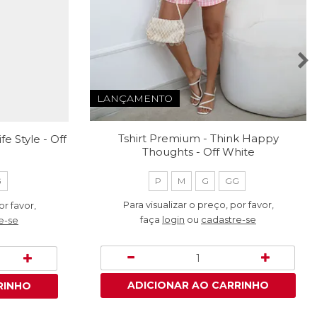
LANÇAMENTO
fe Style - Off
Tshirt Premium - Think Happy
Thoughts - Off White
G
P
M
G
GG
or favor,
Para visualizar o preço, por favor,
e-se
faça
login
ou
cadastre-se
RINHO
ADICIONAR AO CARRINHO