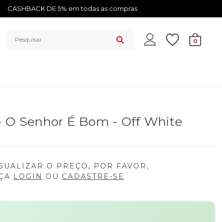
CASHBACK DE 5% em todas as compras
0
- O Senhor É Bom - Off White
SUALIZAR O PREÇO, POR FAVOR,
ÇA
LOGIN
OU
CADASTRE-SE