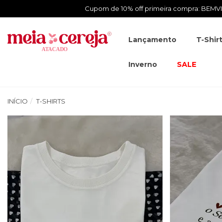
Cupom de 10% off primeira compra: BEM
Lançamento
T-Shir
Inverno
SALE
INÍCIO
T-SHIRTS