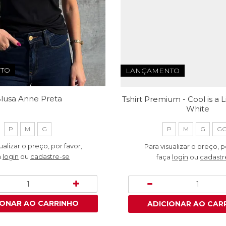
TO
LANÇAMENTO
lusa Anne Preta
Tshirt Premium - Cool is a Li
White
P
M
G
P
M
G
G
ualizar o preço, por favor,
Para visualizar o preço, p
a
login
ou
cadastre-se
faça
login
ou
cadastr
IONAR AO CARRINHO
ADICIONAR AO CAR