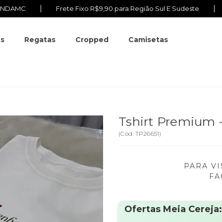
VINDAMC
Frete Fixo R$9,90 para Região Sul E Sudeste
ts
Regatas
Cropped
Camisetas
Tshirt Premium 
(
Cód.
TP26651
)
PARA VI
FA
Ofertas Meia Cereja: