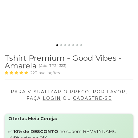
Tshirt Premium - Good Vibes -
Amarela
(
Cód.
TP24323
)
223
avaliações
PARA VISUALIZAR O PREÇO, POR FAVOR,
FAÇA
LOGIN
OU
CADASTRE-SE
Ofertas Meia Cereja:
✅
10% de DESCONTO
no cupom BEMVINDAMC
✅
5%
extra no PIX