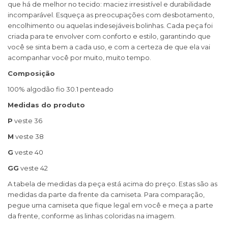
que há de melhor no tecido: maciez irresistível e durabilidade
incomparável. Esqueça as preocupações com desbotamento,
encolhimento ou aquelas indesejáveis bolinhas. Cada peça foi
criada para te envolver com conforto e estilo, garantindo que
você se sinta bem a cada uso, e com a certeza de que ela vai
acompanhar você por muito, muito tempo.
Composição
100% algodão fio 30.1 penteado
Medidas do produto
P
veste 36
M
veste 38
G
veste 40
GG
veste 42
A tabela de medidas da peça está acima do preço. Estas são as
medidas da parte da frente da camiseta. Para comparação,
pegue uma camiseta que fique legal em você e meça a parte
da frente, conforme as linhas coloridas na imagem.