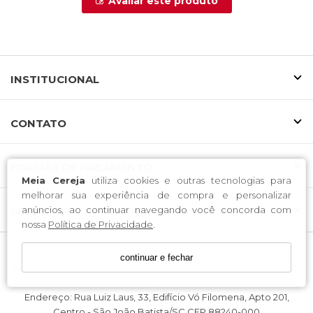
Avaliar este produto
INSTITUCIONAL
CONTATO
FORMAS DE PAGAMENTO
Meia Cereja
utiliza cookies e outras tecnologias para
melhorar sua experiência de compra e personalizar
anúncios, ao continuar navegando você concorda com
SELOS
nossa
Política de Privacidade
.
continuar e fechar
Voltolini Ind e Com de Confeccoes LTDA / CNPJ: 37.078.166/0001-
30
Endereço: Rua Luiz Laus, 33, Edifício Vó Filomena, Apto 201,
Centro - São João Batista/SC CEP 88240-000