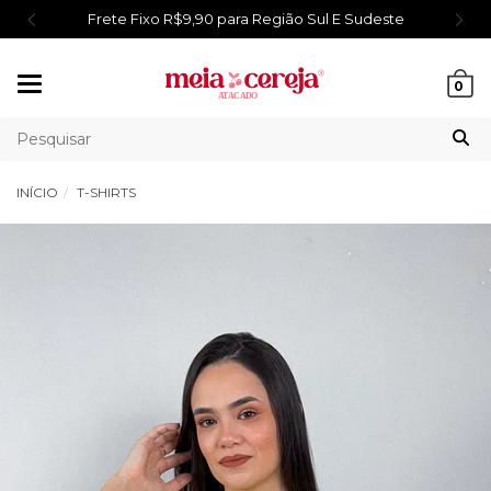
Frete Fixo R$9,90 para Região Sul E Sudeste
Mudar
0
navegação
INÍCIO
T-SHIRTS