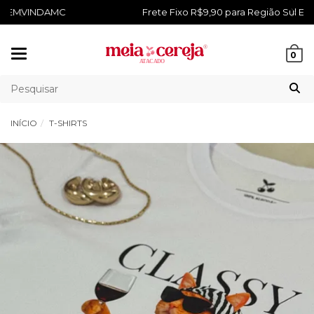
Frete Fixo R$9,90 para Região Sul E Sudeste
Mudar
0
navegação
INÍCIO
T-SHIRTS