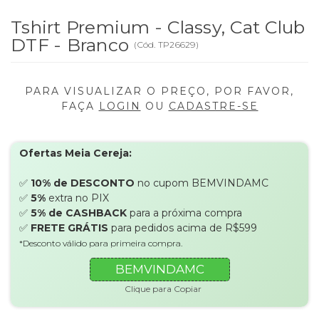
Tshirt Premium - Classy, Cat Club
DTF - Branco
(
Cód.
TP26629
)
PARA VISUALIZAR O PREÇO, POR FAVOR,
FAÇA
LOGIN
OU
CADASTRE-SE
Ofertas Meia Cereja:
✅
10% de DESCONTO
no cupom BEMVINDAMC
✅
5%
extra no PIX
✅
5% de CASHBACK
para a próxima compra
✅
FRETE GRÁTIS
para pedidos acima de R$599
*Desconto válido para primeira compra.
BEMVINDAMC
Clique para Copiar