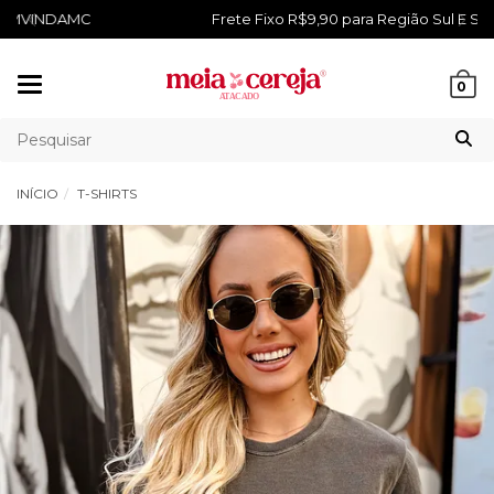
Frete Fixo R$9,90 para Região Sul E Sudeste
Mudar
0
navegação
INÍCIO
T-SHIRTS