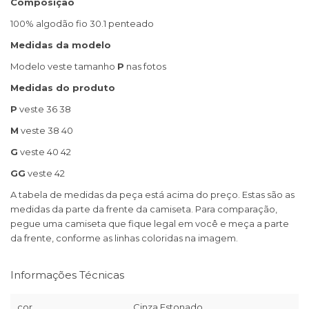
Composição
100% algodão fio 30.1 penteado
Medidas da modelo
Modelo veste tamanho
P
nas fotos
Medidas do produto
P
veste 36 38
M
veste 38 40
G
veste 40 42
GG
veste 42
A tabela de medidas da peça está acima do preço. Estas são as
medidas da parte da frente da camiseta. Para comparação,
pegue uma camiseta que fique legal em você e meça a parte
da frente, conforme as linhas coloridas na imagem.
Informações Técnicas
cor
Cinza Estonado