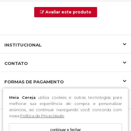
Avaliar este produto
INSTITUCIONAL
CONTATO
FORMAS DE PAGAMENTO
Meia Cereja
utiliza cookies e outras tecnologias para
SELOS
melhorar sua experiência de compra e personalizar
anúncios, ao continuar navegando você concorda com
nossa
Política de Privacidade
.
Voltolini Ind e Com de Confeccoes LTDA / CNPJ: 37.078.166/0001-
continuar e fechar
30