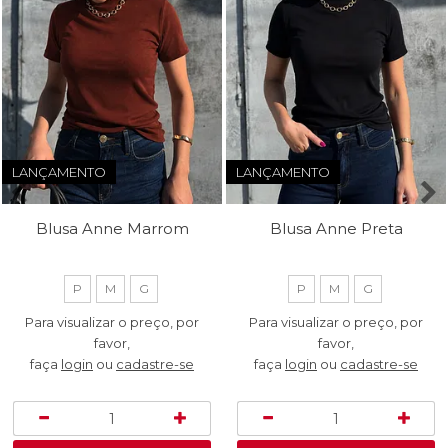
LANÇAMENTO
LANÇAMENTO
Blusa Anne Marrom
Blusa Anne Preta
P
M
G
P
M
G
Para visualizar o preço, por
Para visualizar o preço, por
favor,
favor,
faça
login
ou
cadastre-se
faça
login
ou
cadastre-se