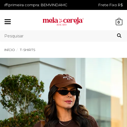
Frete Fixo R$9,90 para Região Sul E Sudeste
Mudar
0
navegação
INÍCIO
T-SHIRTS