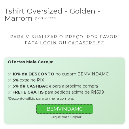
Tshirt Oversized - Golden -
Marrom
(
Cód.
MC009
)
PARA VISUALIZAR O PREÇO, POR FAVOR,
FAÇA
LOGIN
OU
CADASTRE-SE
Ofertas Meia Cereja:
✅
10% de DESCONTO
no cupom BEMVINDAMC
✅
5%
extra no PIX
✅
5% de CASHBACK
para a próxima compra
✅
FRETE GRÁTIS
para pedidos acima de R$599
*Desconto válido para primeira compra.
BEMVINDAMC
Clique para Copiar