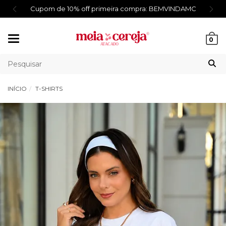
NDAMC
Frete Fixo R$9,90 para Região Sul E Sudeste
Mudar
0
navegação
INÍCIO
T-SHIRTS