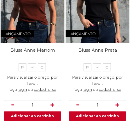
LANÇAMENTO
LANÇAMENTO
Blusa Anne Marrom
Blusa Anne Preta
P
M
G
P
M
G
Para visualizar o preço, por
Para visualizar o preço, por
favor,
favor,
faça
login
ou
cadastre-se
faça
login
ou
cadastre-se