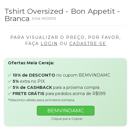
Tshirt Oversized - Bon Appetit -
Branca
(
Cód.
MC0010
)
PARA VISUALIZAR O PREÇO, POR FAVOR,
FAÇA
LOGIN
OU
CADASTRE-SE
Ofertas Meia Cereja:
✅
10% de DESCONTO
no cupom BEMVINDAMC
✅
5%
extra no PIX
✅
5% de CASHBACK
para a próxima compra
✅
FRETE GRÁTIS
para pedidos acima de R$599
*Desconto válido para primeira compra.
BEMVINDAMC
Clique para Copiar