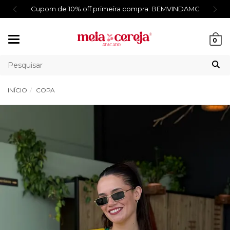
a: BEMVINDAMC
Frete Fixo R$9,90 para Região Sul E 
Mudar
0
navegação
INÍCIO
COPA